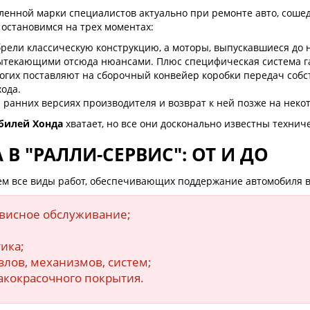
енной марки специалистов актуально при ремонте авто, сошед
 остановимся на трех моментах:
рели классическую конструкцию, а моторы, выпускавшиеся до н
вытекающими отсюда нюансами. Плюс специфическая система г
ногих поставляют на сборочный конвейер коробки передач собс
ода.
ранних версиях производителя и возврат к ней позже на неко
билей Хонда
хватает, но все они досконально известны технич
 "РАЛЛИ-СЕРВИС": ОТ И ДО
м все виды работ, обеспечивающих поддержание автомобиля в
рвисное обслуживание;
ика;
лов, механизмов, систем;
акокрасочного покрытия.